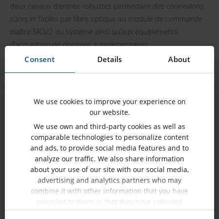
deux canaux d’entrée robustes permettant des connexions
sûres et faciles par fibre optique au module de commande
maître MCU2 du système ainsi qu’aux équipements
d’acquisition de données supplémentaires.
Consent
Details
About
We use cookies to improve your experience on
our website.
We use own and third-party cookies as well as
comparable technologies to personalize content
and ads, to provide social media features and to
analyze our traffic. We also share information
about your use of our site with our social media,
advertising and analytics partners who may
combine it with other information that you have
provided to them or that they have collected
from your use of their services.