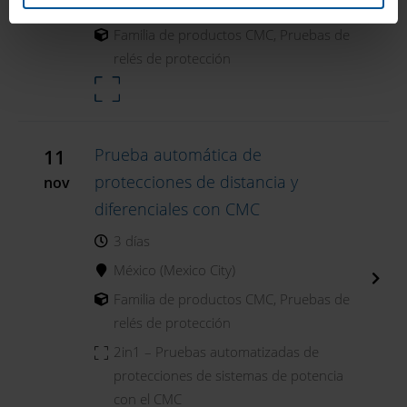
México (Mexico City)
Familia de productos CMC
,
Pruebas de
relés de protección
Prueba automática de
11
protecciones de distancia y
nov
diferenciales con CMC
3 días
México (Mexico City)
Familia de productos CMC
,
Pruebas de
relés de protección
2in1 – Pruebas automatizadas de
protecciones de sistemas de potencia
con el CMC