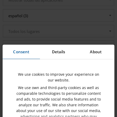
Mostrar todas las aplicaciones
español (3)
Todos los lugares
Mostrar todas las fechas
Consent
Details
About
Todos los tipos
Reajustar
We use cookies to improve your experience on
filtros
our website.
We use own and third-party cookies as well as
comparable technologies to personalize content
and ads, to provide social media features and to
analyze our traffic. We also share information
about your use of our site with our social media,
Prueba automática de
9
advertising and analytics partners who may