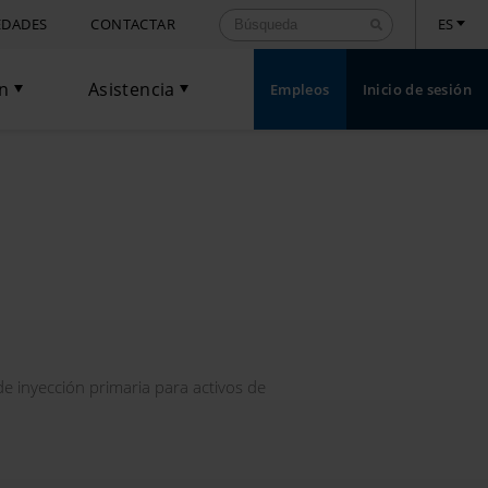
DADES
CONTACTAR
ES
ón
Asistencia
Empleos
Inicio de sesión
Toggle Dropdown
Toggle Dropdown
e inyección primaria para activos de