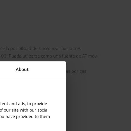
e la posibilidad de sincronizar hasta tres
00. Puede utilizarse como una fuente de AT móvil
s de tensión inducida en campo en
About
seco (DTT) y subestaciones aisladas por gas.
tent and ads, to provide
f our site with our social
you have provided to them