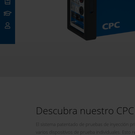
ntos
ción
acto
Descubra nuestro CPC
El sistema patentado de pruebas de inyección p
varios dispositivos de prueba individuales. Esto 