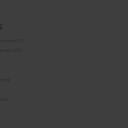
s
orriente (TC)
ensión (TT)
tierra
ncia