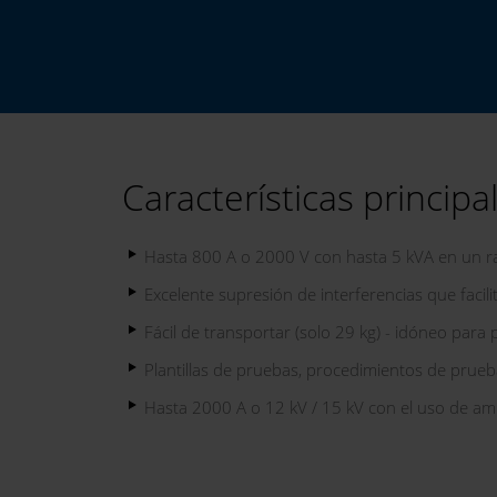
Bernhard Anders, SAG Group GmbH
Características principa
Hasta 800 A o 2000 V con hasta 5 kVA en un r
Excelente supresión de interferencias que faci
Fácil de transportar (solo 29 kg) - idóneo par
Plantillas de pruebas, procedimientos de pru
Hasta 2000 A o 12 kV / 15 kV con el uso de amp