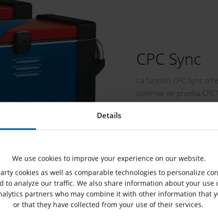
CPC Sync
La función CPC Sync ofrec
sistemas de prueba CPC1
y ampliable para prueba
Details
transformadores de tipo 
We use cookies to improve your experience on our website.
rty cookies as well as comparable technologies to personalize con
 to analyze our traffic. We also share information about your use o
nalytics partners who may combine it with other information that 
or that they have collected from your use of their services.