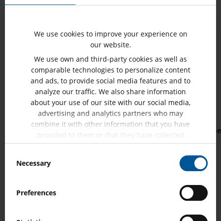
-- todos los fabricantes -- ()
We use cookies to improve your experience on
-- todas las aplicaciones -- ()
our website.
We use own and third-party cookies as well as
comparable technologies to personalize content
and ads, to provide social media features and to
analyze our traffic. We also share information
Mostrando 0 de 0 de 0 resultados
about your use of our site with our social media,
advertising and analytics partners who may
Procesando...
combine it with other information that you have
Relés
Fabricante
Aplicación
Fecha (yyyy
provided to them or that they have collected
from your use of their services.
Cargando...
Consent
Necessary
Selection
Mostrar
25
Preferences
resultados