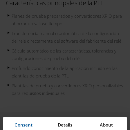
Características principales de la PTL
Planes de prueba preparados y convertidores XRIO para
ahorrar un valioso tiempo
Transferencia manual o automática de la configuración
del relé directamente del software del fabricante del relé
Cálculo automático de las características, tolerancias y
configuraciones de prueba del relé
Profundo conocimiento de la aplicación incluido en las
plantillas de prueba de la PTL
Plantillas de prueba y convertidores XRIO personalizables
para requisitos individuales
Consent
Details
About