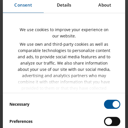
ofrecerse como voluntario para colaborar en proyectos en
Consent
Details
About
su propio tiempo.
Nos tomamos muy en serio nuestras responsabilidades
We use cookies to improve your experience on
sociales y ecológicas como empresa comercial de éxito.
our website.
Nuestro planteamiento de este aspecto incluye el diseño de
We use own and third-party cookies as well as
las instalaciones de la empresa para que sean lo más
comparable technologies to personalize content
sostenibles posible, la organización de muchos de nuestros
and ads, to provide social media features and to
eventos para cumplir con las directrices "verdes" y el
analyze our traffic. We also share information
fomento de formas sostenibles de transporte y movilidad.
about your use of our site with our social media,
También colaboramos con varias instituciones educativas y
advertising and analytics partners who may
combine it with other information that you have
numerosas iniciativas caritativas.
provided to them or that they have collected
from your use of their services.
Consent
Necessary
Selection
1984
1990
1992
1993
Preferences