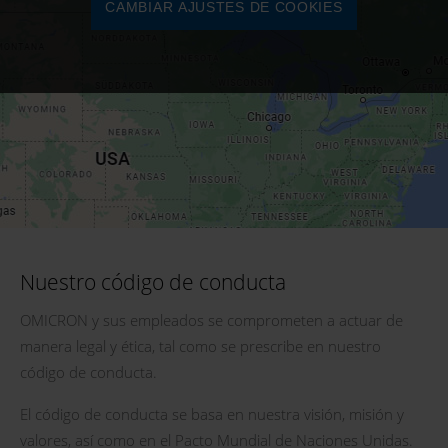
CAMBIAR AJUSTES DE COOKIES
Nuestro código de conducta
OMICRON y sus empleados se comprometen a actuar de
manera legal y ética, tal como se prescribe en nuestro
código de conducta.
El código de conducta se basa en nuestra visión, misión y
valores, así como en el Pacto Mundial de Naciones Unidas.