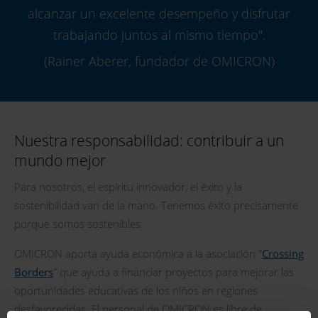
alcanzar un excelente desempeño y disfrutar
trabajando juntos al mismo tiempo".
(Rainer Aberer,
fundador de OMICRON
)
Nuestra responsabilidad: contribuir a un
mundo mejor
Para nosotros, el espíritu innovador, el éxito y la
sostenibilidad van de la mano. Tenemos éxito precisamente
porque somos sostenibles.
OMICRON aporta ayuda económica a la asociación "
Crossing
Borders
" que ayuda a financiar proyectos para mejorar las
oportunidades educativas de los niños en regiones
desfavorecidas. El personal de OMICRON es libre de