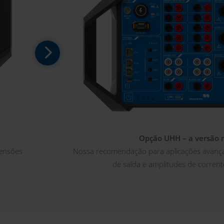
Opção UHH – a versão 
tensões
Nossa recomendação para aplicações avanç
de saída e amplitudes de corren