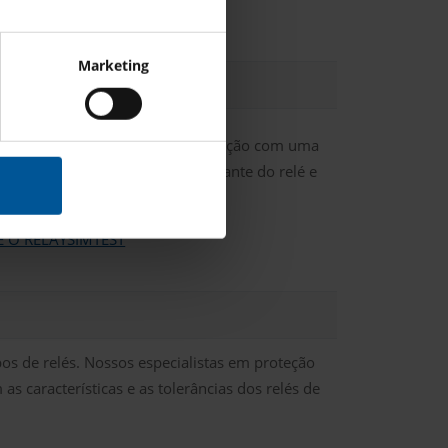
Marketing
no sistema com RelaySimTest
omportamento do sistema de proteção com uma
ndentemente do tipo ou do fabricante do relé e
as de projeto e de lógica.
E O RELAYSIMTEST
os de relés.
Nossos especialistas em proteção
características e as tolerâncias dos relés de