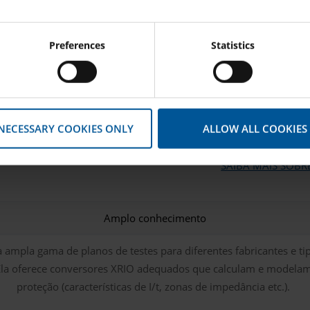
Consent
Preferences
Statistics
Selection
Universe
Teste de proteção baseado 
meros módulos
Com o RelaySimTest, você pode verificar o c
nçar um alto
simulação realista. O teste é realizado indepe
o.
 NECESSARY COOKIES ONLY
ALLOW ALL COOKIES
permite a detecção de falh
SE
SAIBA MAIS SOBR
Amplo conhecimento
a ampla gama de planos de testes para diferentes fabricantes e tip
a oferece conversores XRIO adequados que calculam e modelam as 
proteção (características de I/t, zonas de impedância etc.).