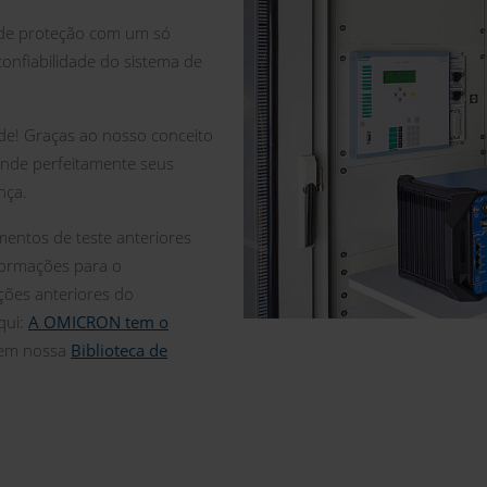
s de proteção com um só
confiabilidade do sistema de
e! Graças ao nosso conceito
nde perfeitamente seus
nça.
ntos de teste anteriores
ormações para o
ções anteriores do
qui:
A OMICRON tem o
em nossa
Biblioteca de