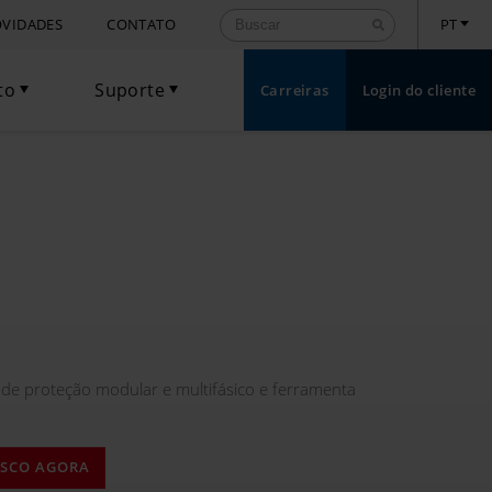
VIDADES
CONTATO
PT
to
Suporte
Carreiras
Login do cliente
Toggle Dropdown
Toggle Dropdown
 de proteção modular e multifásico e ferramenta
OSCO AGORA