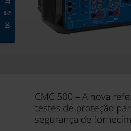
ntos
ning
tato
CMC 500 – A nova refe
testes de proteção pa
segurança de forneci