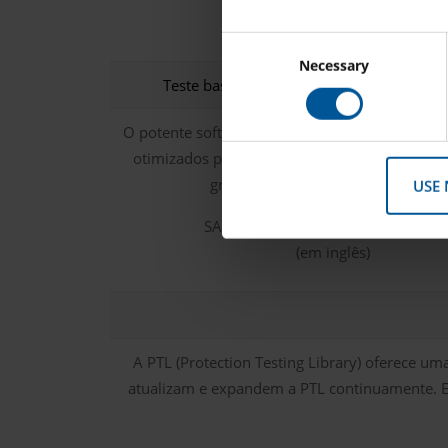
Necessary
Teste baseado em parâmetros com Test 
O potente software Test Universe oferece inú
otimizados para aplicação que permitem alca
grau de automação e padronizaçã
USE
SAIBA MAIS SOBRE O TEST UNIVER
(em inglês)
A PTL (Protection Testing Library) oferece um
atualizam e expandem a PTL continuamente. El