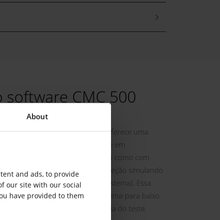
o software CMC 500
About
tware para controlar o CMC 500 oferece uma
lizar o teste de proteção com base em
teste baseado em parâmetros), bem como com
orreto de todo o sistema de proteção simulando
tent and ads, to provide
s (teste de proteção baseado no sistema). Essa
f our site with our social
dagem de baixo para cima e de cima para baixo
you have provided to them
imiza a profundidade e a eficiência do teste.