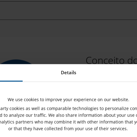
Conceito d
Details
O conceito de nosso sof
opção exclusiva para rea
configurações de relé (
We use cookies to improve your experience on our website.
base no funcionamento c
rty cookies as well as comparable technologies to personalize con
eventos de rede realista
 to analyze our traffic. We also share information about your use o
combinação de uma abor
nalytics partners who may combine it with other information that 
or that they have collected from your use of their services.
para teste de proteção ot