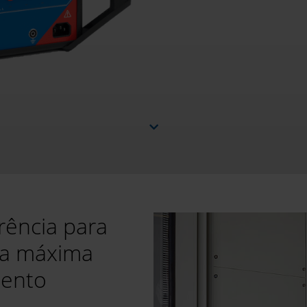
rência para
ra máxima
mento