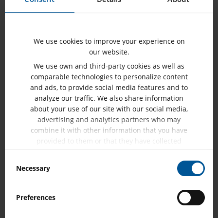
솔루션 대상:
We use cookies to improve your experience on
our website.
We use own and third-party cookies as well as
comparable technologies to personalize content
and ads, to provide social media features and to
analyze our traffic. We also share information
about your use of our site with our social media,
advertising and analytics partners who may
combine it with other information that you have
provided to them or that they have collected
from your use of their services.
Consent
Necessary
Selection
Protection Systems with IEC 61850
Preferences
더 많은 내용 표시